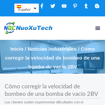
Ir
al
Español
contenido
Contacta Co
Inicio
/
Noticias industriales
/ Cómo
corregir la velocidad de bombeo de una
bomba de vacío 2BV
Cómo corregir la velocidad de
bombeo de una bomba de vacío 2BV
Los clientes suelen experimentar dificultades con el