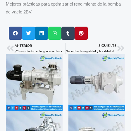
Mejores prácticas para optimizar el rendimiento de la bomba
de vacío 2BV.
ANTERIOR
SIGUIENTE
Ant
Sig
¿Cómo solucionar las grietas en las aspas en las bombas de vacío 2BV?
Garantizar la seguridad y la calidad durante el desmontaje y limpieza de la bomba de vacío 2BE