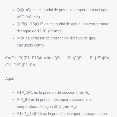
QtQ_tQt​ es el caudal de gas a la temperatura del agua
ttt°C (m³/min)
Q15Q_{15}Q15​ es el caudal de gas a una temperatura
del agua de 15 °C (m³/min)
KKK es el factor de corrección del flujo de gas,
calculado como:
K=(P1−Pt)(P1−P15)K = \frac{(P_1 – P_t)}{(P_1 – P_{15})}K=
(P1​−P15​)(P1​−Pt​)​
Aquí:
P1P_1P1​ es la presión de succión (mmHg)
PtP_tPt​ es la presión de vapor saturado a la
temperatura del agua ttt°C (mmHg)
P15P_{15}P15​ es la presión de vapor saturado a una