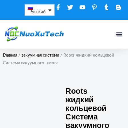
Перейти
к
Русский
содержимому
Связаться С Н
Главная
/
вакуумная система
/ Roots жидкий кольцевой
Система вакуумного насоса
Roots
жидкий
кольцевой
Система
вакуумного